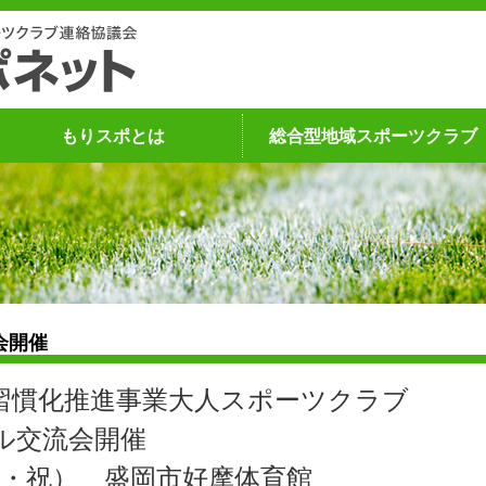
もりスポとは
総合型地域スポーツクラブ
会開催
習慣化推進事業大人スポーツクラブ
ル交流会開催
（木・祝） 盛岡市好摩体育館