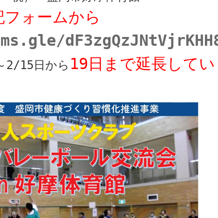
記フォームから
rms.gle/dF3zgQzJNtVjrKHH
19日まで延長して
2/15日から