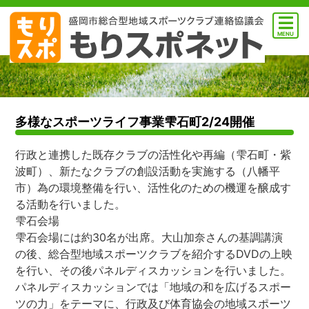
MENU
多様なスポーツライフ事業雫石町2/24開催
行政と連携した既存クラブの活性化や再編（雫石町・紫
波町）、新たなクラブの創設活動を実施する（八幡平
市）為の環境整備を行い、活性化のための機運を醸成す
る活動を行いました。
雫石会場
雫石会場には約30名が出席。大山加奈さんの基調講演
の後、総合型地域スポーツクラブを紹介するDVDの上映
を行い、その後パネルディスカッションを行いました。
パネルディスカッションでは「地域の和を広げるスポー
ツの力」をテーマに、行政及び体育協会の地域スポーツ